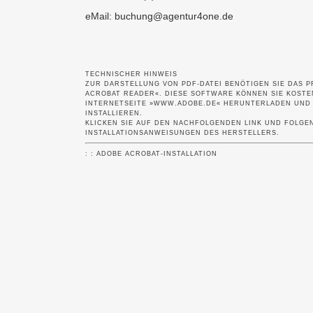
eMail:
buchung@agentur4one.de
TECHNISCHER HINWEIS
ZUR DARSTELLUNG VON PDF-DATEI BENÖTIGEN SIE DAS 
ACROBAT READER«. DIESE SOFTWARE KÖNNEN SIE KOSTE
INTERNETSEITE »WWW.ADOBE.DE« HERUNTERLADEN UND A
NSTALLIEREN.
KLICKEN SIE AUF DEN NACHFOLGENDEN LINK UND FOLGEN
INSTALLATIONSANWEISUNGEN DES HERSTELLERS.
: : ADOBE ACROBAT-INSTALLATION